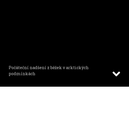
Počáteční nadšení z běžek v arktických
podmínkách