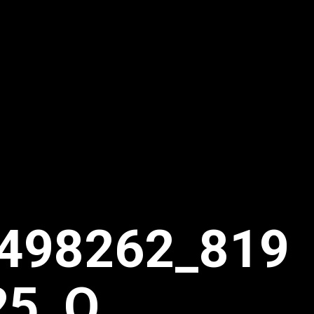
498262_819
25_O