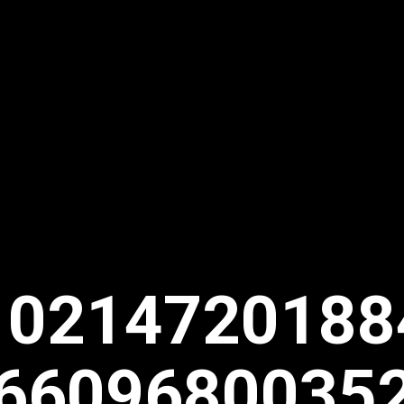
10214720188
6609680035