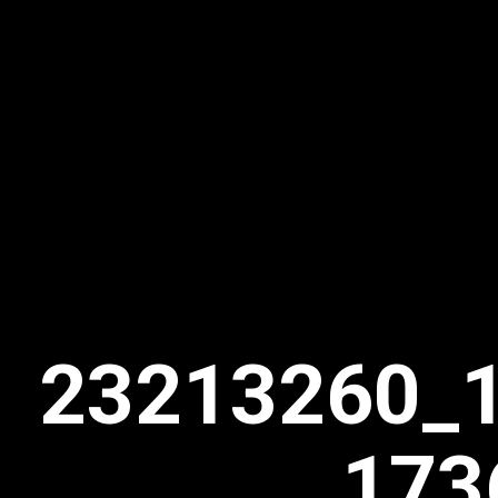
23213260_
173